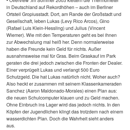
• Overview :Im Sommer 2003 klettern die Thermometer
in Deutschland auf Rekordhöhen – auch im Berliner
Ortsteil Gropiusstadt. Dort, am Rande der Großstadt und
Gesellschaft, leben Lukas (Levy Rico Arcos), Gino
(Rafael Luis Klein-Hessling) und Julius (Vincent
Wiemer). Wie mit den Temperaturen geht es bei ihnen
zur Abwechslung mal heiß her. Denn normalerweise
haben die Freunde kein Geld für nichts. Außer
ausnahmsweise mal für Gras. Beim Graskauf im Park
geraten die drei jedoch zwischen die Fronten der Dealer.
Einer verprügelt Lukas und verlangt 500 Euro
Schutzgeld. Die hat Lukas natürlich nicht. Woher auch?
Also heckt er zusammen mit seinem Klassenkameraden
Sanchez (Aaron Maldonado-Morales) einen Plan aus:
die neuen Schulcomputer klauen und zu Geld machen.
Ohne Einbruch ins Lager wird das jedoch nichts. In den
Köpfen der Jugendlichen klingt das trotzdem nach einem
wasserdichten Plan. Doch die Wahrheit sieht anders
aus.